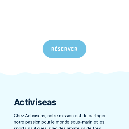
Contactez-nous dès maintenant pour réserver votre
prochaine plongée et vivre une expérience inoubliable
!
RÉSERVER
Activiseas
Chez Activiseas, notre mission est de partager
notre passion pour le monde sous-marin et les
sports nautiques avec des amateurs de tous