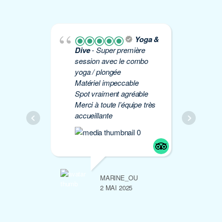
Yoga &
Dive
- Super première
Yo
session avec le combo
plo
yoga / plongée
Éti
Matériel impeccable
de 
Spot vraiment agréable
à 
Merci à toute l’équipe très
Mer
accueillante
MARINE_OU
2 MAI 2025