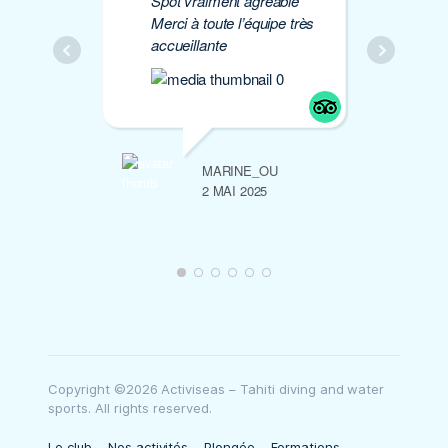
Spot vraiment agréable
à 
Merci à toute l’équipe très
Mer
accueillante
MARINE_OU
2 MAI 2025
Copyright ©2026 Activiseas – Tahiti diving and water
sports. All rights reserved.
Le club
Nos activités
Plongée
Formations