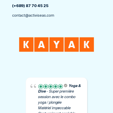
(+689) 87 70 45 25
contact@activiseas.com
Yoga &
Dive
- Super première
Yo
session avec le combo
plo
yoga / plongée
Éti
Matériel impeccable
de 