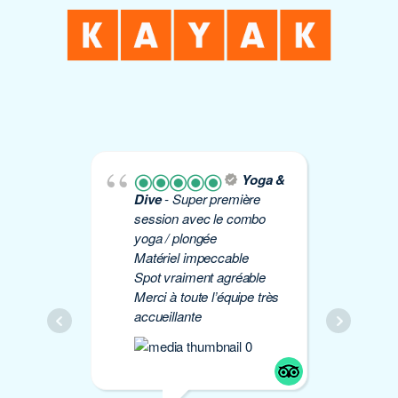
Yoga &
Dive
- Super première
Yo
session avec le combo
plo
yoga / plongée
Éti
Matériel impeccable
de 
Spot vraiment agréable
à 
Merci à toute l’équipe très
Mer
accueillante