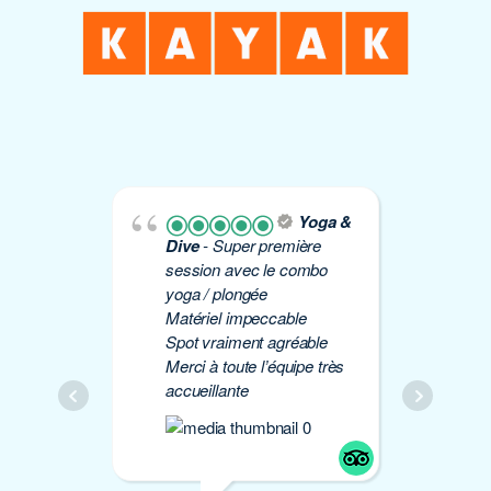
Yoga &
Dive
- Super première
Yo
session avec le combo
plo
yoga / plongée
Éti
Matériel impeccable
de 
Spot vraiment agréable
à 
Merci à toute l’équipe très
Mer
accueillante