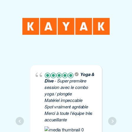
Yoga &
Dive
- Super première
Yo
session avec le combo
plo
yoga / plongée
Éti
Matériel impeccable
de 
Spot vraiment agréable
à 
Merci à toute l’équipe très
Mer
accueillante