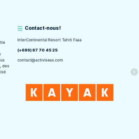
rmation PE40
cours
Contact-nous !
InterContinental Resort Tahiti Faaa
partager notre
es sports
(+689) 87 70 45 25
iveaux. Que