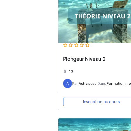
Plongeur Niveau 2
43
A
Par
Activiseas
Dans
Fo