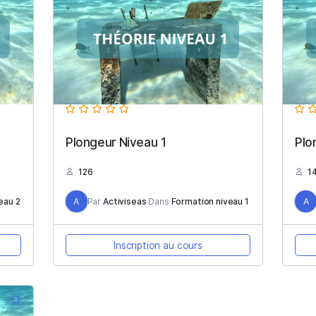
Plongeur Niveau 1
126
rmation niveau 2
A
Par
Activiseas
Dans
Formation n