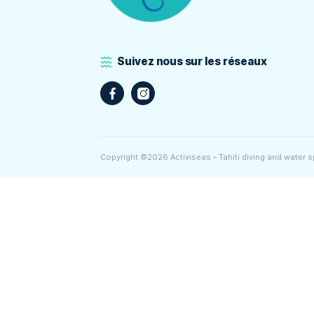
vous soyez débutant ou plongeur expé
nous engageons à fournir une formation
équipements de pointe et un environn
pour explorer les merveilles de l’océan.
Recommandé par :
Suivez nous sur les réseaux