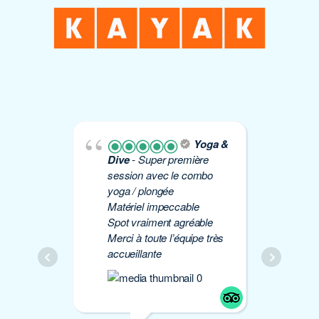
Yoga &
Dive
- Super première
Yo
session avec le combo
plo
yoga / plongée
Éti
Matériel impeccable
de 
Spot vraiment agréable
à 
Merci à toute l’équipe très
Mer
accueillante