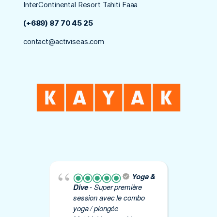
InterContinental Resort Tahiti Faaa
(+689) 87 70 45 25
contact@activiseas.com
Yoga &
Dive
- Super première
Yo
session avec le combo
plo
yoga / plongée
Éti