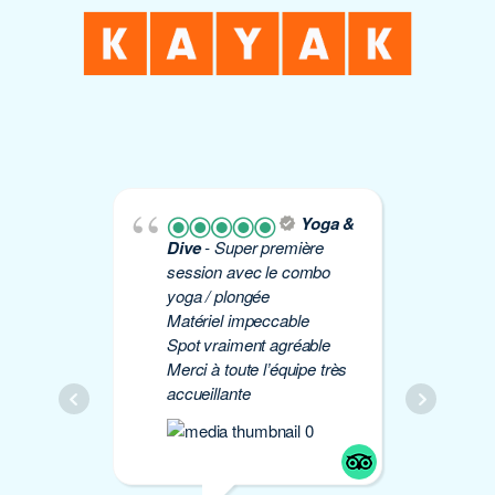
Yoga &
Dive
- Super première
Yo
session avec le combo
plo
yoga / plongée
Éti
Matériel impeccable
de 
Spot vraiment agréable
à 
Merci à toute l’équipe très
Mer
accueillante