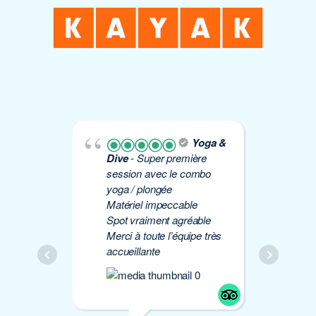
Yoga &
Dive
- Super première
Yo
session avec le combo
plo
yoga / plongée
Éti
Matériel impeccable
de 
Spot vraiment agréable
à 
Merci à toute l’équipe très
Mer
accueillante